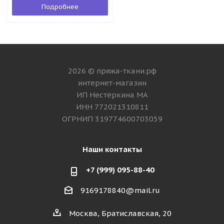
Подробнее
2026 © пряжа-ткани.рф
интернет-магазин
ИП Нестёркина МА
ИНН 772021310811
ОГРНИП 319774600703059
Наши контакты
+7 (999) 095-88-40
9169178840@mail.ru
Москва, Братиславская, 20