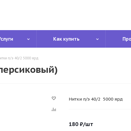
Услуги
Как купить
Пр
итки п/э 40/2 5000 ярд
(персиковый)
Нитки п/э 40/2 5000 ярд
180
₽
/шт