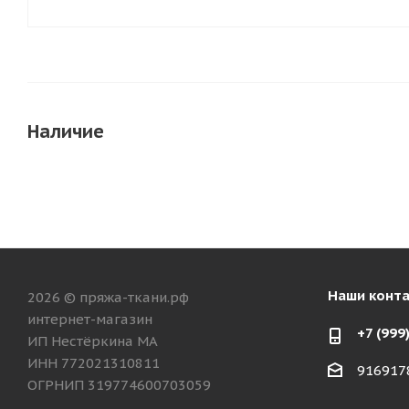
Наличие
Наши конт
2026 © пряжа-ткани.рф
интернет-магазин
+7 (999
ИП Нестёркина МА
ИНН 772021310811
916917
ОГРНИП 319774600703059