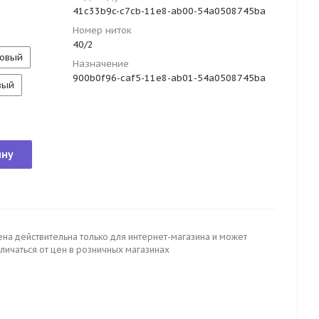
41c33b9c-c7cb-11e8-ab00-54a0508745ba
Номер ниток
40/2
овый
Назначение
900b0f96-caf5-11e8-ab01-54a0508745ba
вый
ину
ена действительна только для интернет-магазина и может
личаться от цен в розничных магазинах