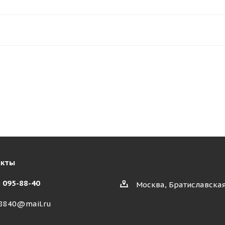
акты
) 095-88-40
Москва, Братиславская
8840@mail.ru