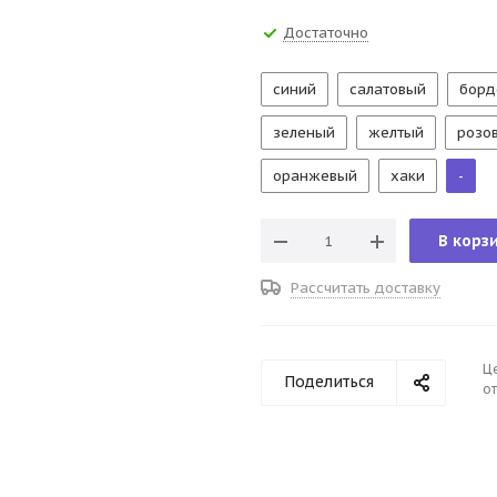
Достаточно
синий
салатовый
борд
зеленый
желтый
розо
оранжевый
хаки
-
В корз
Рассчитать доставку
Ц
Поделиться
от