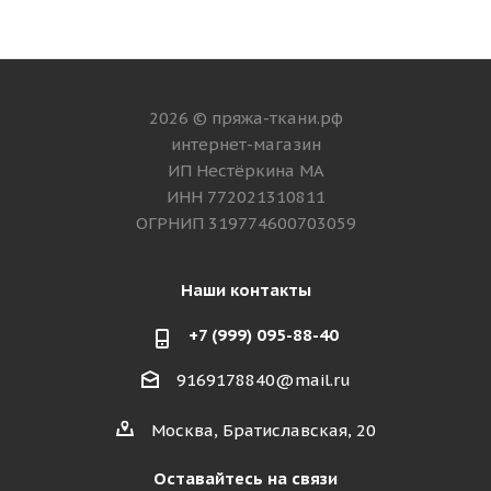
2026 © пряжа-ткани.рф
интернет-магазин
ИП Нестёркина МА
ИНН 772021310811
ОГРНИП 319774600703059
Наши контакты
+7 (999) 095-88-40
9169178840@mail.ru
Москва, Братиславская, 20
Оставайтесь на связи