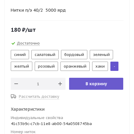
Нитки п/э 40/2 5000 ярд
180
₽
/шт
Достаточно
синий
салатовый
бордовый
зеленый
желтый
розовый
оранжевый
хаки
-
В корзину
Рассчитать доставку
Характеристики
Индивидуальные свойства
41c33b9c-c7cb-11e8-ab00-54a0508745ba
Номер ниток