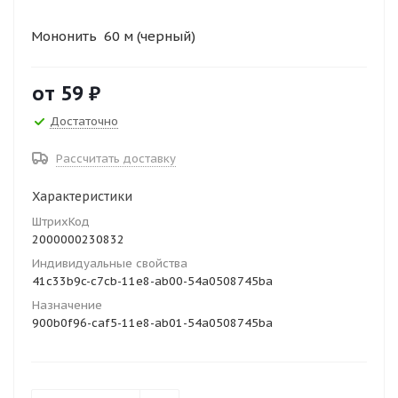
Мононить 60 м (черный)
от
59 ₽
Достаточно
Рассчитать доставку
Характеристики
ШтрихКод
2000000230832
Индивидуальные свойства
41c33b9c-c7cb-11e8-ab00-54a0508745ba
Назначение
900b0f96-caf5-11e8-ab01-54a0508745ba