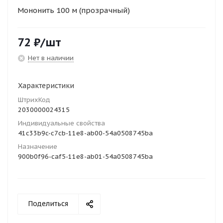
Мононить 100 м (прозрачный)
72
₽
/шт
Нет в наличии
Характеристики
ШтрихКод
2030000024315
Индивидуальные свойства
41c33b9c-c7cb-11e8-ab00-54a0508745ba
Назначение
900b0f96-caf5-11e8-ab01-54a0508745ba
Поделиться