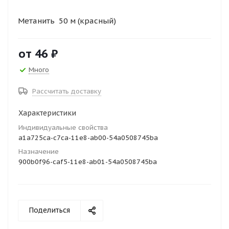
Метанить 50 м (красный)
от
46 ₽
Много
Рассчитать доставку
Характеристики
Индивидуальные свойства
a1a725ca-c7ca-11e8-ab00-54a0508745ba
Назначение
900b0f96-caf5-11e8-ab01-54a0508745ba
Поделиться