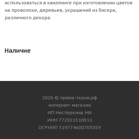
использоваться в квиллинге при изготовлении цветов
на проволоке, деревьев, украшений из бисера,
различного декора.
Наличие
2026 © пряжа-ткани.рф
интернет-магазин
ИП Нестёркина МА
ИНН 772021310811
ОГРНИП 319774600703059