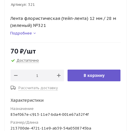
Артикул:
321
Лента флористическая (тейп-лента) 12 мм / 28 м
(зеленый) №321
Подробнее
70
₽
/шт
Достаточно
В корзину
Рассчитать доставку
Характеристики
Назначение
83ef067e-c913-11e7-bda4-001e67a32f4f
Размер/Длина
213700de-4721-11e9-ab39-54a0508745ba