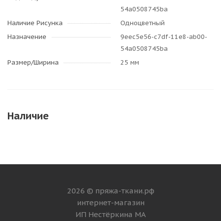
54a0508745ba
Наличие Рисунка
Одноцветный
Назначение
9eec5e56-c7df-11e8-ab00-
54a0508745ba
Размер/Ширина
25 мм
Наличие
2026 © пряжа-ткани.рф
интернет-магазин
ИП Нестёркина МА