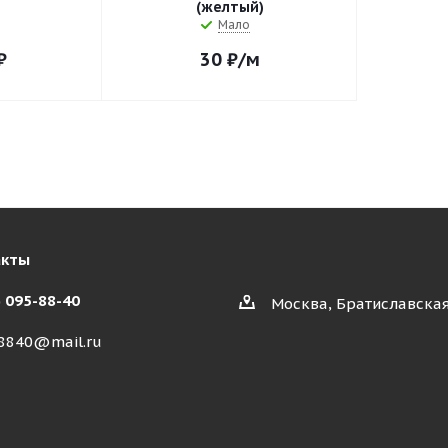
(желтый)
Мало
₽
30
₽
/м
акты
) 095-88-40
Москва, Братиславская
8840@mail.ru