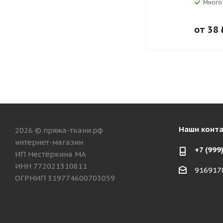
Много
от
38 
Наши конт
2026 © пряжа-ткани.рф
интернет-магазин
+7 (999
ИП Нестёркина МА
ИНН 772021310811
916917
ОГРНИП 319774600703059