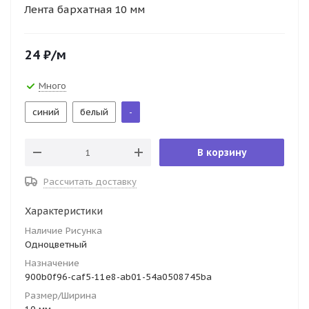
Лента бархатная 10 мм
24
₽
/м
Много
синий
белый
-
В корзину
Рассчитать доставку
Характеристики
Наличие Рисунка
Одноцветный
Назначение
900b0f96-caf5-11e8-ab01-54a0508745ba
Размер/Ширина