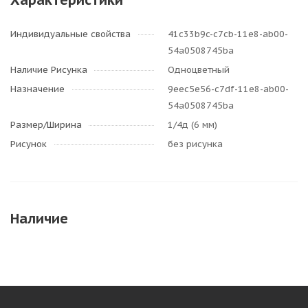
Характеристики
Индивидуальные свойства
41c33b9c-c7cb-11e8-ab00-
54a0508745ba
Наличие Рисунка
Одноцветный
Назначение
9eec5e56-c7df-11e8-ab00-
54a0508745ba
Размер/Ширина
1/4д (6 мм)
Рисунок
без рисунка
Наличие