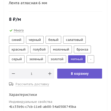
Лента атласная 6 мм
8
₽
/м
Много
синий
черный
белый
салатовый
красный
голубой
молочный
бронза
серый
зеленый
золотой
мятный
-
В корзину
Рассчитать доставку
Характеристики
Индивидуальные свойства
41c33b9c-c7cb-11e8-ab00-54a0508745ba