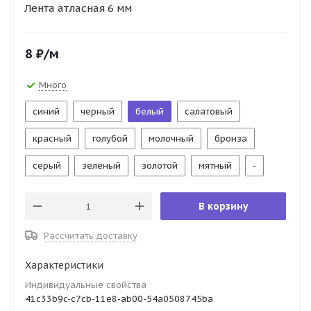
Лента атласная 6 мм
8
₽
/м
Много
синий
черный
белый
салатовый
красный
голубой
молочный
бронза
серый
зеленый
золотой
мятный
-
В корзину
Рассчитать доставку
Характеристики
Индивидуальные свойства
41c33b9c-c7cb-11e8-ab00-54a0508745ba