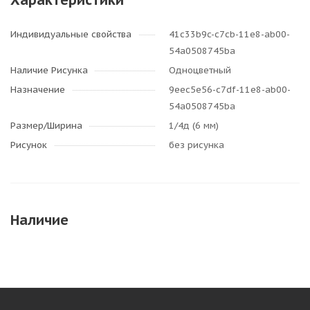
Характеристики
Индивидуальные свойства
41c33b9c-c7cb-11e8-ab00-
54a0508745ba
Наличие Рисунка
Одноцветный
Назначение
9eec5e56-c7df-11e8-ab00-
54a0508745ba
Размер/Ширина
1/4д (6 мм)
Рисунок
без рисунка
Наличие