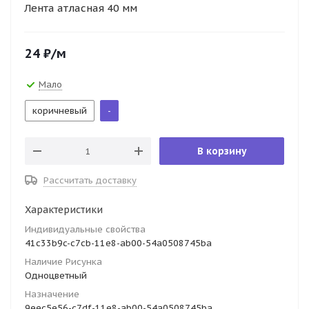
Лента атласная 40 мм
24
₽
/м
Мало
коричневый
-
В корзину
Рассчитать доставку
Характеристики
Индивидуальные свойства
41c33b9c-c7cb-11e8-ab00-54a0508745ba
Наличие Рисунка
Одноцветный
Назначение
9eec5e56-c7df-11e8-ab00-54a0508745ba