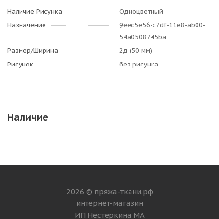
Наличие Рисунка
Одноцветный
Назначение
9eec5e56-c7df-11e8-ab00-
54a0508745ba
Размер/Ширина
2д (50 мм)
Рисунок
без рисунка
Наличие
2026 © пряжа-ткани.рф
интернет-магазин
ИП Нестёркина МА