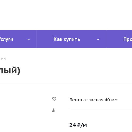
Услуги
Как купить
Пр
0 мм
елый)
Лента атласная 40 мм
24
₽
/м