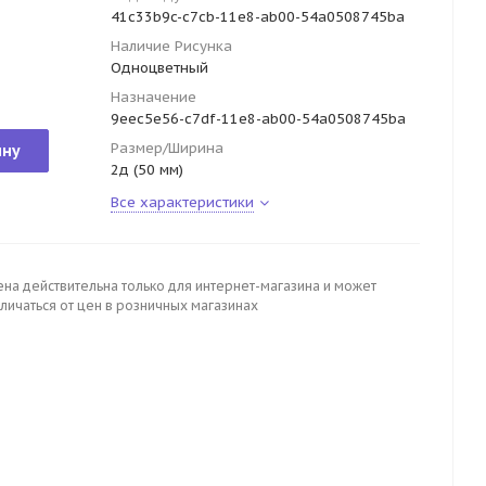
41c33b9c-c7cb-11e8-ab00-54a0508745ba
Наличие Рисунка
Одноцветный
Назначение
9eec5e56-c7df-11e8-ab00-54a0508745ba
Размер/Ширина
ину
2д (50 мм)
Все характеристики
ена действительна только для интернет-магазина и может
личаться от цен в розничных магазинах