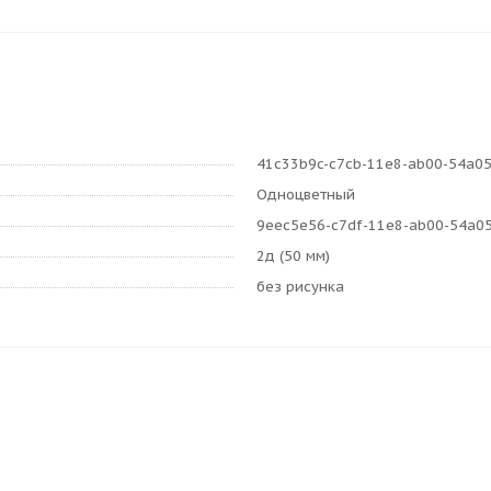
41c33b9c-c7cb-11e8-ab00-54a0
Одноцветный
9eec5e56-c7df-11e8-ab00-54a0
2д (50 мм)
без рисунка