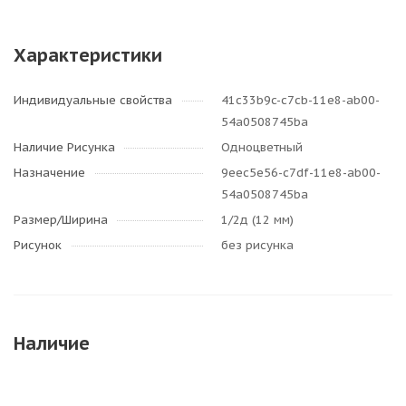
Характеристики
Индивидуальные свойства
41c33b9c-c7cb-11e8-ab00-
54a0508745ba
Наличие Рисунка
Одноцветный
Назначение
9eec5e56-c7df-11e8-ab00-
54a0508745ba
Размер/Ширина
1/2д (12 мм)
Рисунок
без рисунка
Наличие