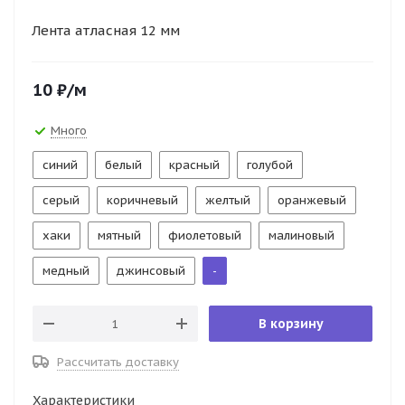
Лента атласная 12 мм
10
₽
/м
Много
синий
белый
красный
голубой
серый
коричневый
желтый
оранжевый
хаки
мятный
фиолетовый
малиновый
медный
джинсовый
-
В корзину
Рассчитать доставку
Характеристики