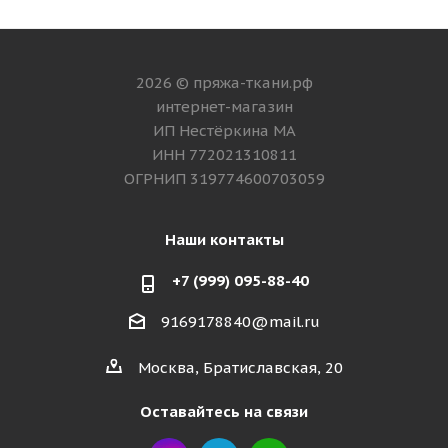
2026 © пряжа-ткани.рф
интернет-магазин
ИП Нестёркина МА
ИНН 772021310811
ОГРНИП 319774600703059
Наши контакты
+7 (999) 095-88-40
9169178840@mail.ru
Москва, Братиславская, 20
Оставайтесь на связи