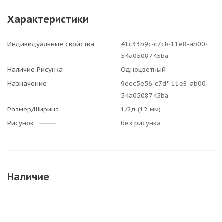
Характеристики
Индивидуальные свойства
41c33b9c-c7cb-11e8-ab00-
54a0508745ba
Наличие Рисунка
Одноцветный
Назначение
9eec5e56-c7df-11e8-ab00-
54a0508745ba
Размер/Ширина
1/2д (12 мм)
Рисунок
без рисунка
Наличие