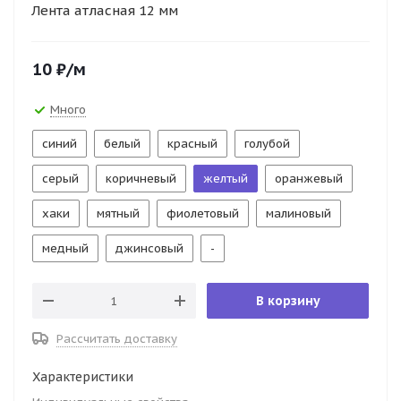
Лента атласная 12 мм
10
₽
/м
Много
синий
белый
красный
голубой
серый
коричневый
желтый
оранжевый
хаки
мятный
фиолетовый
малиновый
медный
джинсовый
-
В корзину
Рассчитать доставку
Характеристики