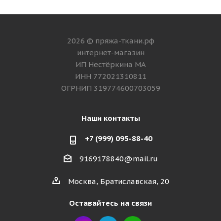
2026 © пряжа-ткани.рф
интернет-магазин
ИП Нестёркина МА
ИНН 772021310811
ОГРНИП 319774600703059
Наши контакты
+7 (999) 095-88-40
9169178840@mail.ru
Москва, Братиславская, 20
Оставайтесь на связи