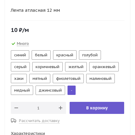
Лента атласная 12 мм
10
₽
/м
Много
синий
белый
красный
голубой
серый
коричневый
желтый
оранжевый
хаки
мятный
фиолетовый
малиновый
медный
джинсовый
-
В корзину
Рассчитать доставку
Характеристики