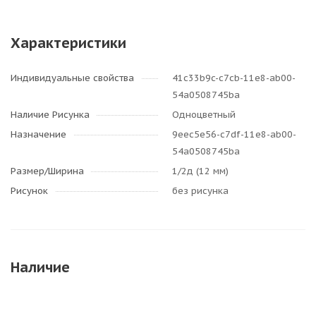
Характеристики
Индивидуальные свойства
41c33b9c-c7cb-11e8-ab00-
54a0508745ba
Наличие Рисунка
Одноцветный
Назначение
9eec5e56-c7df-11e8-ab00-
54a0508745ba
Размер/Ширина
1/2д (12 мм)
Рисунок
без рисунка
Наличие