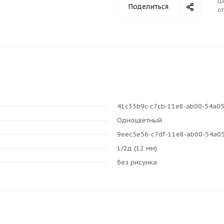
Ц
Поделиться
от
41c33b9c-c7cb-11e8-ab00-54a0
Одноцветный
9eec5e56-c7df-11e8-ab00-54a0
1/2д (12 мм)
без рисунка