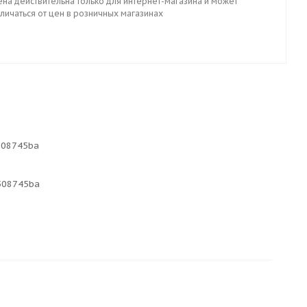
ена действительна только для интернет-магазина и может
личаться от цен в розничных магазинах
508745ba
508745ba