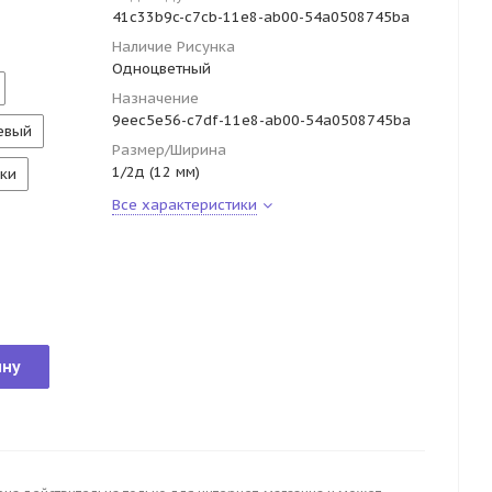
41c33b9c-c7cb-11e8-ab00-54a0508745ba
Наличие Рисунка
Одноцветный
Назначение
9eec5e56-c7df-11e8-ab00-54a0508745ba
евый
Размер/Ширина
1/2д (12 мм)
ки
Все характеристики
ину