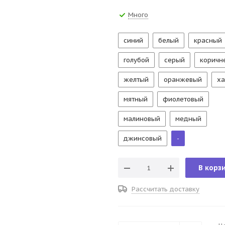
Много
синий
белый
красный
голубой
серый
коричн
желтый
оранжевый
ха
мятный
фиолетовый
малиновый
медный
джинсовый
-
В корз
Рассчитать доставку