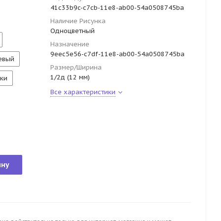
41c33b9c-c7cb-11e8-ab00-54a0508745ba
Наличие Рисунка
Одноцветный
Назначение
9eec5e56-c7df-11e8-ab00-54a0508745ba
евый
Размер/Ширина
1/2д (12 мм)
ки
Все характеристики
ину