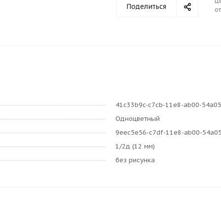
Ц
Поделиться
от
41c33b9c-c7cb-11e8-ab00-54a0
Одноцветный
9eec5e56-c7df-11e8-ab00-54a0
1/2д (12 мм)
без рисунка