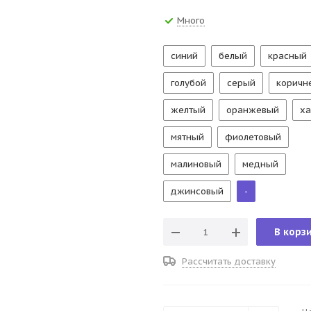
Много
синий
белый
красный
голубой
серый
коричн
желтый
оранжевый
ха
мятный
фиолетовый
малиновый
медный
джинсовый
-
В корз
Рассчитать доставку