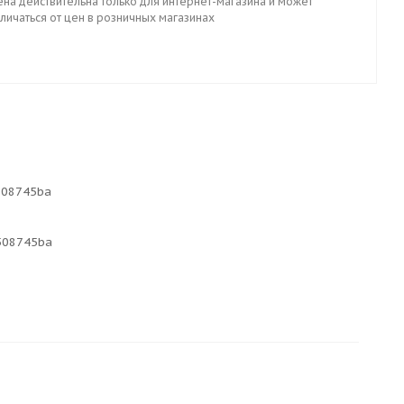
ена действительна только для интернет-магазина и может
личаться от цен в розничных магазинах
508745ba
508745ba