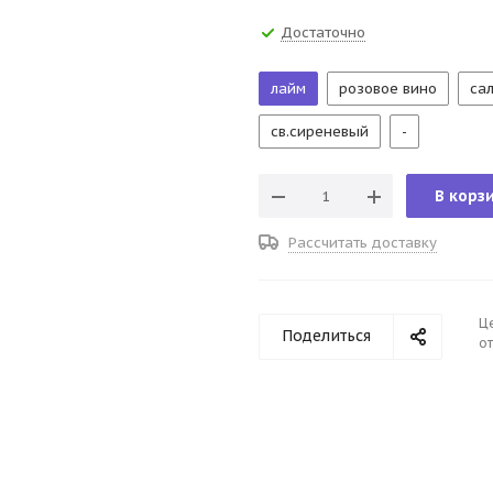
Достаточно
лайм
розовое вино
са
св.сиреневый
-
В корз
Рассчитать доставку
Ц
Поделиться
от