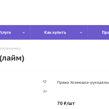
Услуги
Как купить
Пр
рукодельница
(лайм)
Пряжа Хозяюшка-рукодельн
70
₽
/шт