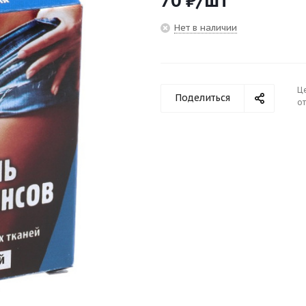
70
₽
/шт
Нет в наличии
Ц
Поделиться
от