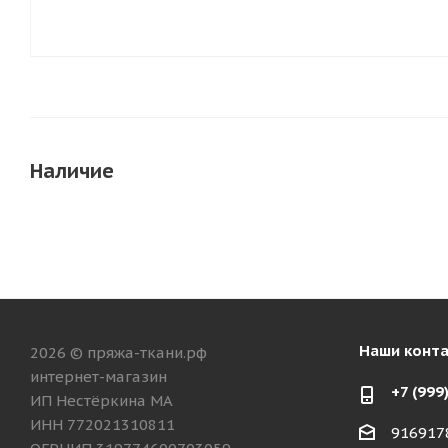
Наличие
Наши конт
2026 © пряжа-ткани.рф
интернет-магазин
+7 (999
ИП Нестёркина МА
ИНН 772021310811
916917