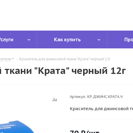
Услуги
Как купить
Пр
сители
-
Краситель для джинсовой ткани "Крата" черный 12г
 ткани "Крата" черный 12г
Артикул:
КР.ДЖИНС.КРАТА.Ч
Краситель для джинсовой т