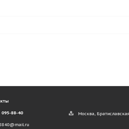
акты
) 095-88-40
Москва, Братиславская
8840@mail.ru