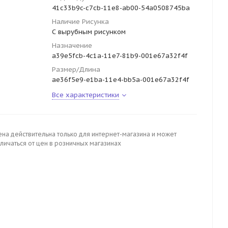
41c33b9c-c7cb-11e8-ab00-54a0508745ba
Наличие Рисунка
С вырубным рисунком
Назначение
a39e5fcb-4c1a-11e7-81b9-001e67a32f4f
Размер/Длина
ae36f5e9-e1ba-11e4-bb5a-001e67a32f4f
Все характеристики
ена действительна только для интернет-магазина и может
личаться от цен в розничных магазинах