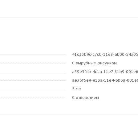
41c33b9c-c7cb-11e8-ab00-54a0
С вырубным рисунком
a39e5fcb-4c1a-11e7-81b9-001e
ae36f5e9-e1ba-11e4-bb5a-001e
5 мм
С отверстием