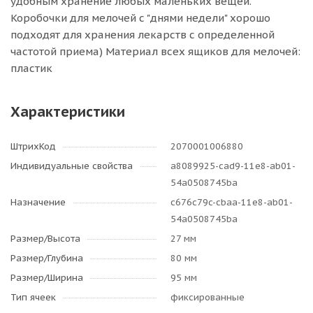
удобным хранение любых маленьких вещей.
Коробочки для мелочей с "днями недели" хорошо
подходят для хранения лекарств с определенной
частотой приема) Материал всех ящиков для мелочей:
пластик
Характеристики
ШтрихКод
2070001006880
Индивидуальные свойства
a8089925-cad9-11e8-ab01-
54a0508745ba
Назначение
c676c79c-cbaa-11e8-ab01-
54a0508745ba
Размер/Высота
27 мм
Размер/Глубина
80 мм
Размер/Ширина
95 мм
Тип ячеек
фиксированные