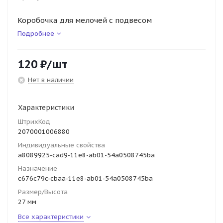
Коробочка для мелочей с подвесом
Подробнее
120
₽
/шт
Нет в наличии
Характеристики
ШтрихКод
2070001006880
Индивидуальные свойства
a8089925-cad9-11e8-ab01-54a0508745ba
Назначение
c676c79c-cbaa-11e8-ab01-54a0508745ba
Размер/Высота
27 мм
Все характеристики