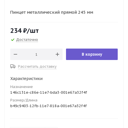
Пинцет металлический прямой 245 мм
234
₽
/шт
Достаточно
В корзину
Рассчитать доставку
Характеристики
Назначение
146c131e-c86e-11e7-bda3-001e67a32f4f
Размер/Длина
b49c9403-12fb-11e7-818a-001e67a32f4f