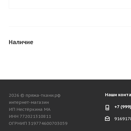
Наличие
Наши конт
2026 © пряжа-ткани.рф
интернет-магазин
+7 (999
ИП Нестёркина МА
ИНН 772021310811
916917
ОГРНИП 319774600703059