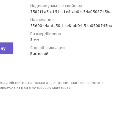
Индивидуальные свойства
3582f1a5-d151-11e8-ab04-54a0508745ba
Назначение
5360044a-d150-11e8-ab04-54a0508745ba
Размер/Ширина
8 мм
Способ фиксации
ину
Винтовой
ена действительна только для интернет-магазина и может
личаться от цен в розничных магазинах