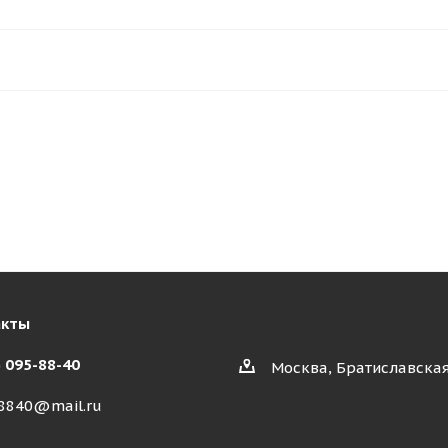
акты
) 095-88-40
Москва, Братиславская
8840@mail.ru