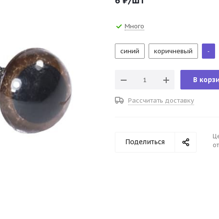
6
₽
/шт
Много
синий
коричневый
-
В корз
Рассчитать доставку
Ц
Поделиться
от