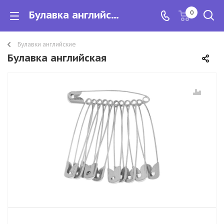
Булавка английская
0
Булавки английские
Булавка английская