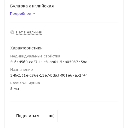
Булавка английская
Подробнее
Нет в наличии
Характеристики
Индивидуальные свойства
f16cd560-caf3-11e8-ab01-54a0508745ba
Назначение
146c131e-c86e-11e7-bda3-001e67a32f4f
Размер/Ширина
8 мм
Поделиться