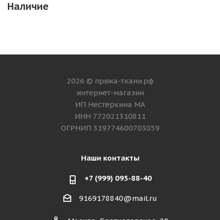
Наличие
2026 © пряжа-ткани.рф
интернет-магазин
ИП Нестёркина МА
ИНН 772021310811
ОГРНИП 319774600703059
Наши контакты
+7 (999) 095-88-40
9169178840@mail.ru