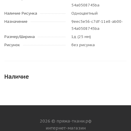
54a0508745ba
Наличие Рисунка
Одноцветный
Назначение
9eec5e56-c7df-11e8-ab00-
54a0508745ba
Размер/Ширина
1д (25 мм)
Рисунок
без рисунка
Наличие
2026 © пряжа-ткани.рф
интернет-магазин