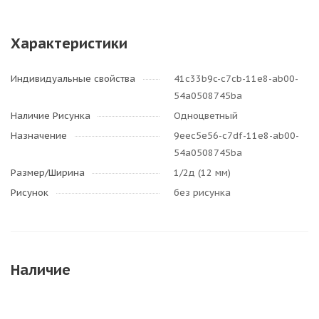
Характеристики
Индивидуальные свойства
41c33b9c-c7cb-11e8-ab00-
54a0508745ba
Наличие Рисунка
Одноцветный
Назначение
9eec5e56-c7df-11e8-ab00-
54a0508745ba
Размер/Ширина
1/2д (12 мм)
Рисунок
без рисунка
Наличие