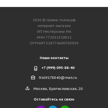
2026 © пряжа-ткани.рф
интернет-магазин
ИП Нестёркина МА
ИНН 772021310811
ОГРНИП 319774600703059
Наши контакты
+7 (999) 095-88-40
9169178840@mail.ru
Москва, Братиславская, 20
Оставайтесь на связи