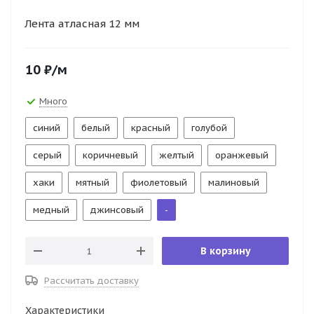
Лента атласная 12 мм
10
₽
/м
Много
синий
белый
красный
голубой
серый
коричневый
желтый
оранжевый
хаки
мятный
фиолетовый
малиновый
медный
джинсовый
-
В корзину
Рассчитать доставку
Характеристики