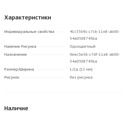
Характеристики
Индивидуальные свойства
41c33b9c-c7cb-11e8-ab00-
54a0508745ba
Наличие Рисунка
Одноцветный
Назначение
9eec5e56-c7df-11e8-ab00-
54a0508745ba
Размер/Ширина
1/2д (12 мм)
Рисунок
без рисунка
Наличие