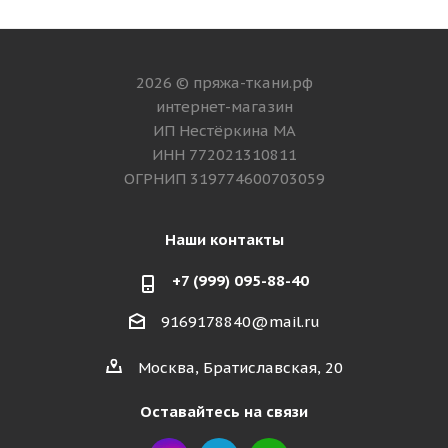
2026 © пряжа-ткани.рф
интернет-магазин
ИП Нестёркина МА
ИНН 772021310811
ОГРНИП 319774600703059
Наши контакты
+7 (999) 095-88-40
9169178840@mail.ru
Москва, Братиславская, 20
Оставайтесь на связи