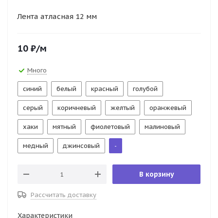
Лента атласная 12 мм
10
₽
/м
Много
синий
белый
красный
голубой
серый
коричневый
желтый
оранжевый
хаки
мятный
фиолетовый
малиновый
медный
джинсовый
-
В корзину
Рассчитать доставку
Характеристики