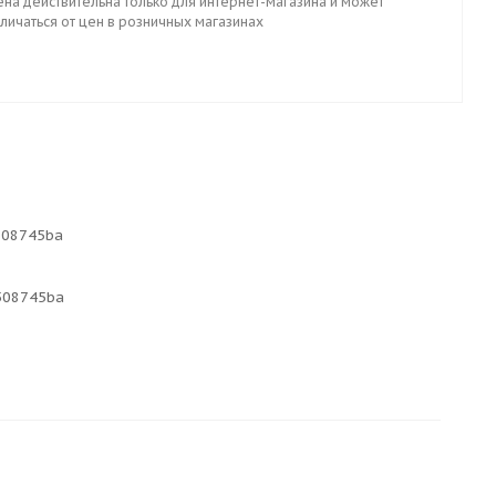
ена действительна только для интернет-магазина и может
личаться от цен в розничных магазинах
508745ba
508745ba