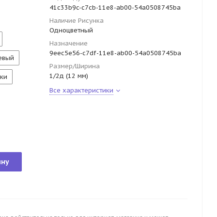
41c33b9c-c7cb-11e8-ab00-54a0508745ba
Наличие Рисунка
Одноцветный
Назначение
9eec5e56-c7df-11e8-ab00-54a0508745ba
евый
Размер/Ширина
1/2д (12 мм)
ки
Все характеристики
ину