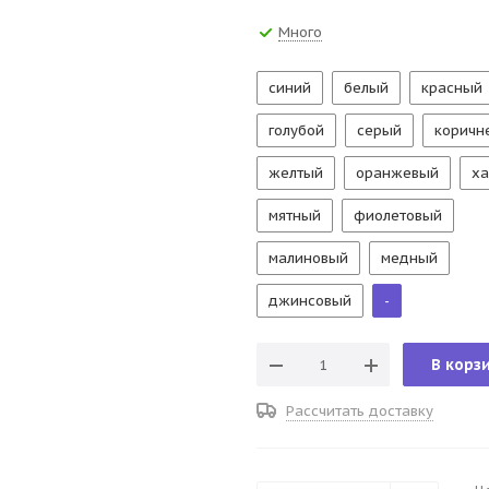
Много
синий
белый
красный
голубой
серый
коричн
желтый
оранжевый
ха
мятный
фиолетовый
малиновый
медный
джинсовый
-
В корз
Рассчитать доставку