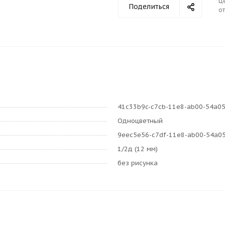
Ц
Поделиться
от
41c33b9c-c7cb-11e8-ab00-54a0
Одноцветный
9eec5e56-c7df-11e8-ab00-54a0
1/2д (12 мм)
без рисунка