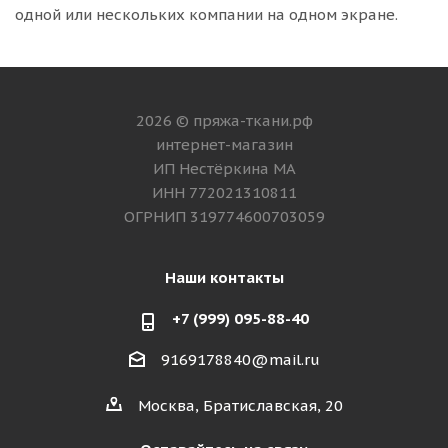
одной или нескольких компании на одном экране.
2026 © пряжа-ткани.рф
интернет-магазин
ИП Нестёркина МА
ИНН 772021310811
ОГРНИП 319774600703059
Наши контакты
+7 (999) 095-88-40
9169178840@mail.ru
Москва, Братиславская, 20