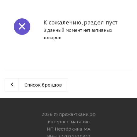
К сожалению, раздел пуст
В данный момент нет активных
товаров
Список брендов
2026 © пряжа-ткани.рф
интернет-магазин
ИП Нестёркина МА
ИНН 772021310811