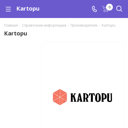
Kartopu
0
Главная
-
Справочная информация
-
Производители
-
Kartopu
Kartopu