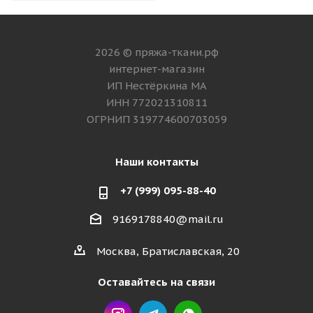
2026 © пряжа-ткани.рф
интернет-магазин
ИП Нестёркина МА
ИНН 772021310811
ОГРНИП 319774600703059
Наши контакты
+7 (999) 095-88-40
9169178840@mail.ru
Москва, Братиславская, 20
Оставайтесь на связи