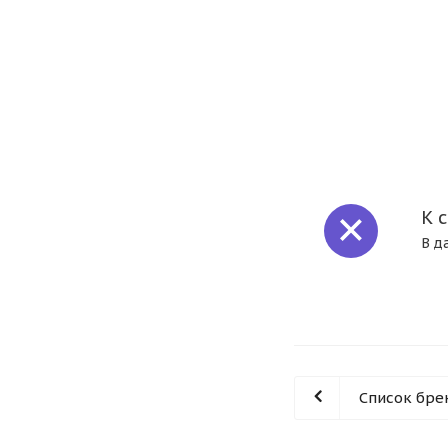
К 
В д
Список бре