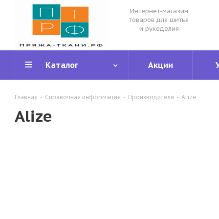
Интернет-магазин
товаров для шитья
и рукоделия
Каталог
Акции
Главная
-
Справочная информация
-
Производители
-
Alize
Alize