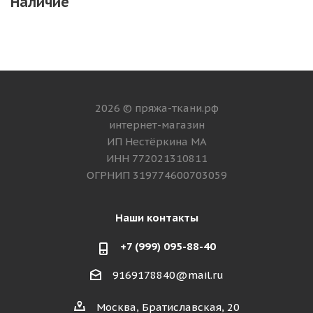
Наличие
2026 © пряжа-ткани.рф
интернет-магазин
ИП Нестёркина МА
ИНН 772021310811
ОГРНИП 319774600703059
Наши контакты
+7 (999) 095-88-40
9169178840@mail.ru
Москва, Братиславская, 20