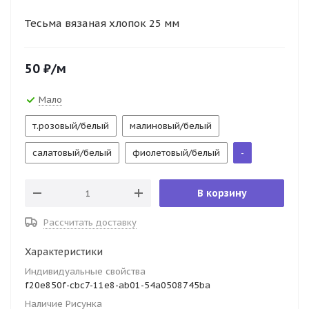
Тесьма вязаная хлопок 25 мм
50
₽
/м
Мало
т.розовый/белый
малиновый/белый
салатовый/белый
фиолетовый/белый
-
В корзину
Рассчитать доставку
Характеристики
Индивидуальные свойства
f20e850f-cbc7-11e8-ab01-54a0508745ba
Наличие Рисунка