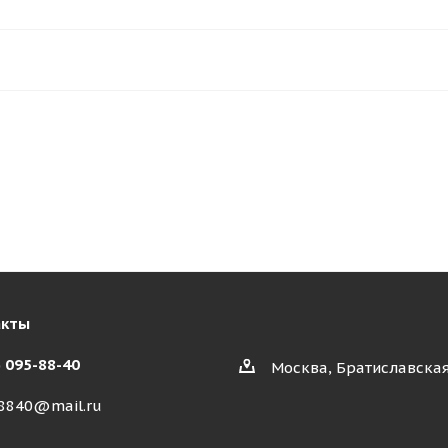
акты
) 095-88-40
Москва, Братиславская
8840@mail.ru