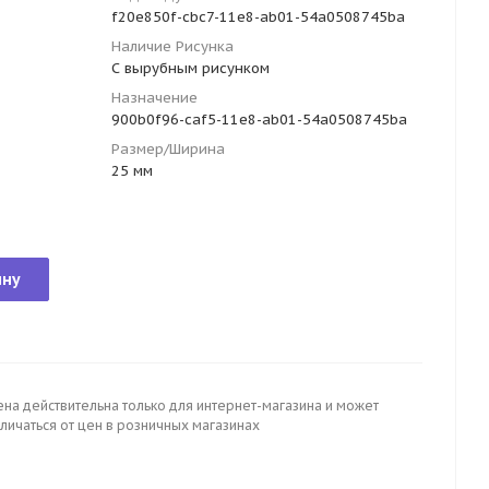
f20e850f-cbc7-11e8-ab01-54a0508745ba
Наличие Рисунка
С вырубным рисунком
Назначение
900b0f96-caf5-11e8-ab01-54a0508745ba
Размер/Ширина
25 мм
ину
ена действительна только для интернет-магазина и может
личаться от цен в розничных магазинах