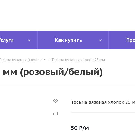
Услуги
Как купить
Пр
Тесьма вязаная (хлопок)
-
Тесьма вязаная хлопок 25 мм
5 мм (розовый/белый)
Тесьма вязаная хлопок 25 
50
₽
/м