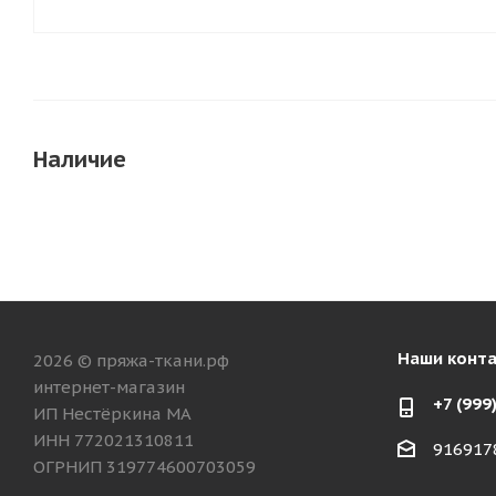
Наличие
Наши конт
2026 © пряжа-ткани.рф
интернет-магазин
+7 (999
ИП Нестёркина МА
ИНН 772021310811
916917
ОГРНИП 319774600703059