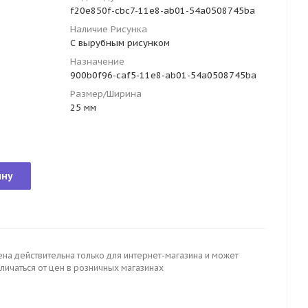
f20e850f-cbc7-11e8-ab01-54a0508745ba
Наличие Рисунка
С вырубным рисунком
Назначение
900b0f96-caf5-11e8-ab01-54a0508745ba
Размер/Ширина
25 мм
ину
ена действительна только для интернет-магазина и может
личаться от цен в розничных магазинах