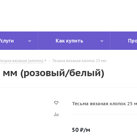
Услуги
Как купить
Пр
Тесьма вязаная (хлопок)
-
Тесьма вязаная хлопок 25 мм
5 мм (розовый/белый)
Тесьма вязаная хлопок 25 
50
₽
/м