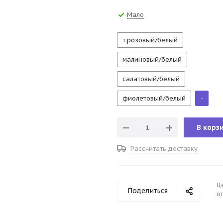
Мало
т.розовый/белый
малиновый/белый
салатовый/белый
фиолетовый/белый
-
В корз
Рассчитать доставку
Ц
Поделиться
от