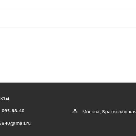
акты
) 095-88-40
Москва, Братиславская
8840@mail.ru