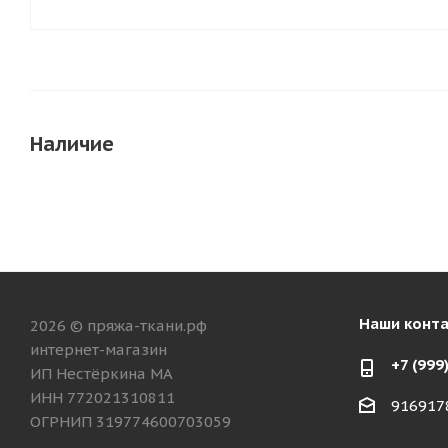
Наличие
Наши конт
2026 © пряжа-ткани.рф
интернет-магазин
+7 (999
ИП Нестёркина МА
ИНН 772021310811
916917
ОГРНИП 319774600703059