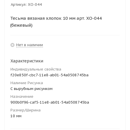
Артикул:
ХО-044
Тесьма вязаная хлопок 10 мм арт. ХО-044
(бежевый)
Нет в наличии
Характеристики
Индивидуальные свойства
f20e850f-cbc7-11e8-ab01-54a0508745ba
Наличие Рисунка
С вырубным рисунком
Назначение
900b0f96-caf5-11e8-ab01-54a0508745ba
Размер/Ширина
10 мм