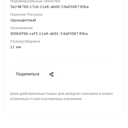
Индивидуальные свойства
5e248788-c7cb-11e8-ab00-54a0508745ba
Наличие Рисунка
Одноцветный
Назначение
900b0f96-caf5-11e8-ab01-54a0508745ba
Размер/Ширина
11 мм
Поделиться
Цена действительна только для интернет-магазина и может
отличаться от цен в розничных магазинах