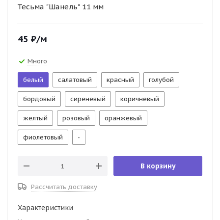
Тесьма "Шанель" 11 мм
45
₽
/м
Много
белый
салатовый
красный
голубой
бордовый
сиреневый
коричневый
желтый
розовый
оранжевый
фиолетовый
-
В корзину
Рассчитать доставку
Характеристики