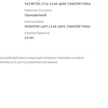
5e248788-c7cb-11e8-ab00-54a0508745ba
Наличие Рисунка
Одноцветный
Назначение
900b0f96-caf5-11e8-ab01-54a0508745ba
Размер/Ширина
19 мм
ена действительна только для интернет-магазина и может
личаться от цен в розничных магазинах