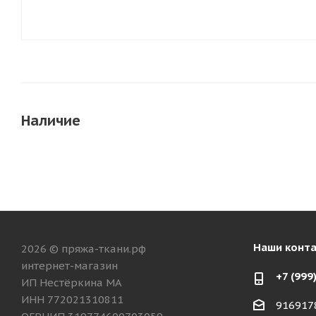
Наличие
Наши конт
2026 © пряжа-ткани.рф
интернет-магазин
+7 (999
ИП Нестёркина МА
ИНН 772021310811
916917