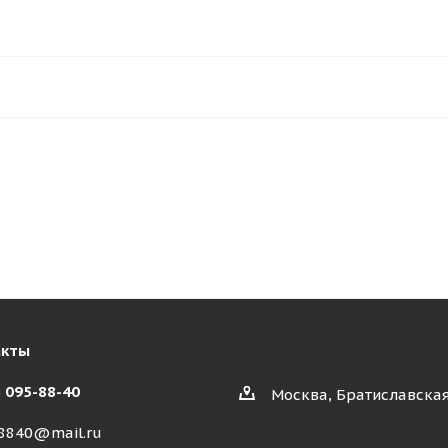
акты
) 095-88-40
Москва, Братиславская
8840@mail.ru