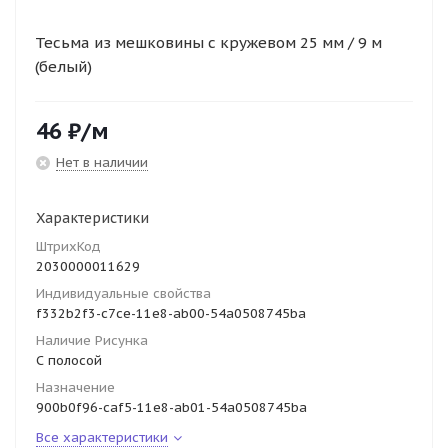
Тесьма из мешковины с кружевом 25 мм / 9 м
(белый)
46
₽
/м
Нет в наличии
Характеристики
ШтрихКод
2030000011629
Индивидуальные свойства
f332b2f3-c7ce-11e8-ab00-54a0508745ba
Наличие Рисунка
С полосой
Назначение
900b0f96-caf5-11e8-ab01-54a0508745ba
Все характеристики