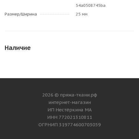
54a0508745ba
Размер/Ширина
25 мм
Наличие
2026 © пряжа-ткани.рф
интернет-магазин
ИП Нестёркина МА
ИНН 772021310811
ОГРНИП 319774600703059