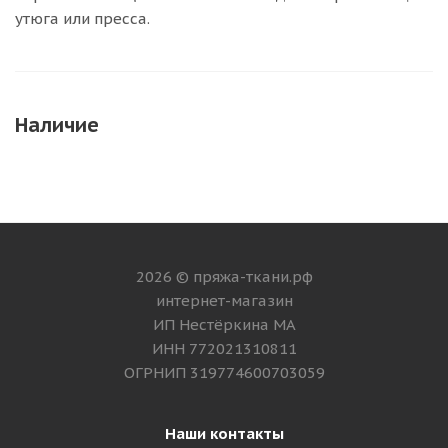
утюга или пресса.
Наличие
2026 © пряжа-ткани.рф
интернет-магазин
ИП Нестёркина МА
ИНН 772021310811
ОГРНИП 319774600703059
Наши контакты