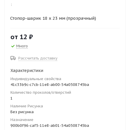
:
Стопор-шарик 18 х 23 мм (прозрачный)
от
12 ₽
Много
Рассчитать доставку
Характеристики
Индивидуальные свойства
41c33b9c-c7cb-11e8-ab00-54a0508745ba
Количество проколов/отверстий
1
Наличие Рисунка
Без рисунка
Назначение
900b0f96-caf5-11e8-ab01-54a0508745ba