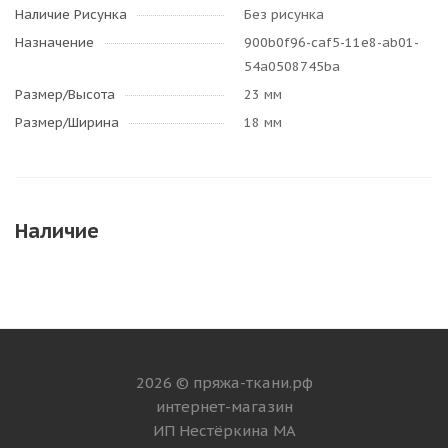
Наличие Рисунка
Без рисунка
Назначение
900b0f96-caf5-11e8-ab01-
54a0508745ba
Размер/Высота
23 мм
Размер/Ширина
18 мм
Наличие
2026 © пряжа-ткани.рф
интернет-магазин
ИП Нестёркина МА