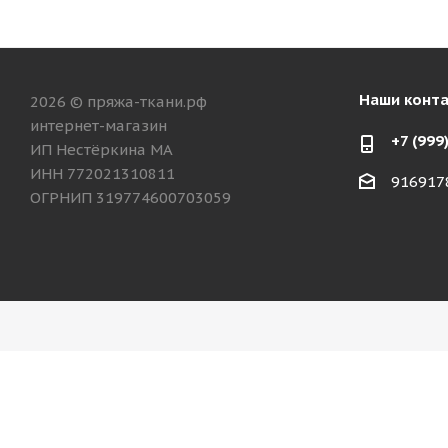
Наши конт
2026 © пряжа-ткани.рф
интернет-магазин
+7 (999
ИП Нестёркина МА
ИНН 772021310811
916917
ОГРНИП 319774600703059