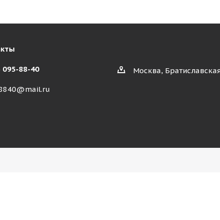
акты
) 095-88-40
Москва, Братиславская
8840@mail.ru