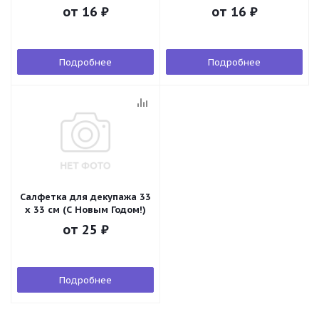
от
16 ₽
от
16 ₽
Подробнее
Подробнее
Салфетка для декупажа 33
х 33 см (С Новым Годом!)
от
25 ₽
Подробнее