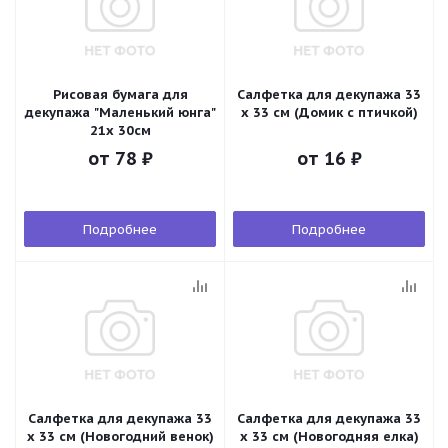
Рисовая бумага для
Салфетка для декупажа 33
декупажа "Маленький юнга"
х 33 см (Домик с птичкой)
21х 30см
от
78 ₽
от
16 ₽
Подробнее
Подробнее
Салфетка для декупажа 33
Салфетка для декупажа 33
х 33 см (Новогодний венок)
х 33 см (Новогодняя елка)