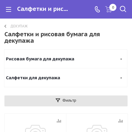
Салфетки и рисовая бумага для декупажа
0
ДЕКУПАЖ
Салфетки и рисовая бумага для
декупажа
Рисовая бумага для декупажа
Салфетки для декупажа
Фильтр