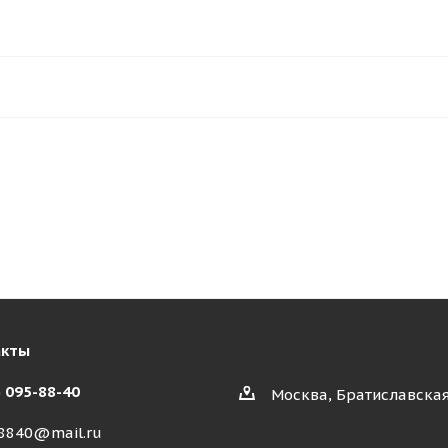
акты
) 095-88-40
Москва, Братиславская
8840@mail.ru