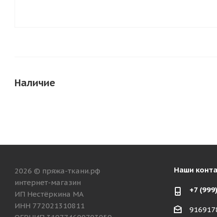
Наличие
Наши конт
2026 © пряжа-ткани.рф
интернет-магазин
+7 (999
ИП Нестёркина МА
ИНН 772021310811
916917