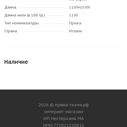
Длина
1100м/100г
Длина нити (в 100 гр.)
1100
Тип номенклатуры
Пряжа
Страна
Италия
Наличие
2026 © пряжа-ткани.рф
интернет-магазин
ИП Нестёркина МА
ИНН 772021310811