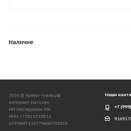
Наличие
Наши конт
2026 © пряжа-ткани.рф
интернет-магазин
+7 (999
ИП Нестёркина МА
ИНН 772021310811
916917
ОГРНИП 319774600703059