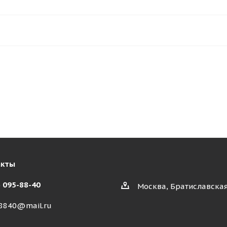
акты
) 095-88-40
Москва, Братиславская
8840@mail.ru