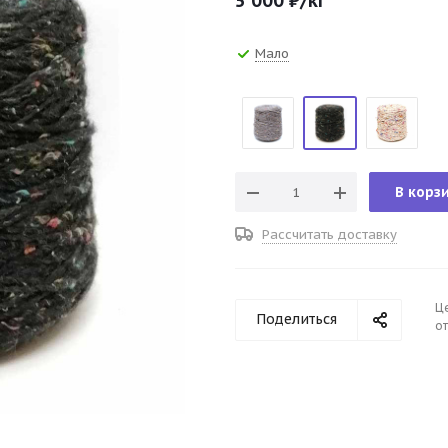
5 000
₽
/кг
Мало
В корз
Рассчитать доставку
Ц
Поделиться
от