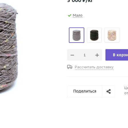
5 000
₽
/кг
Мало
В корз
Рассчитать доставку
Ц
Поделиться
от