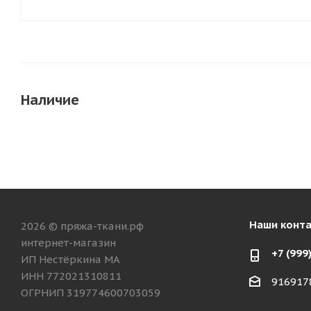
Наличие
Наши конт
2026 © пряжа-ткани.рф
интернет-магазин
+7 (999
ИП Нестёркина МА
ИНН 772021310811
916917
ОГРНИП 319774600703059