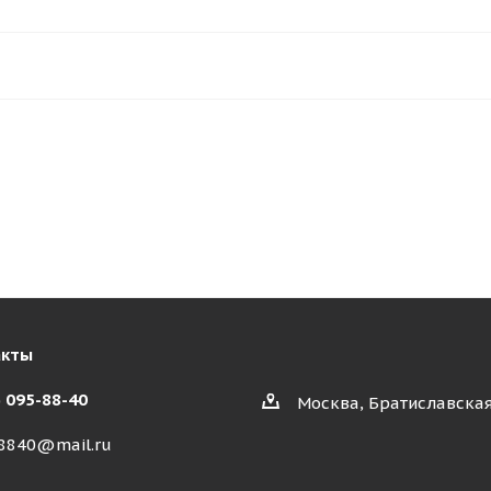
акты
) 095-88-40
Москва, Братиславская
8840@mail.ru